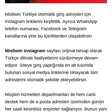
Misliwin Türkiye otomatik giriş adresleri için
Instagram linklerini keşfettik. Ayrıca WhatsApp
telefon numarası, Facebook ve Telegram
kanallarına yine bu içeriklerden ulaşabilirsin.
Misliwin instagram
sayfası orijinal hesap olarak
Türkçe dilinde faaliyetlerini sürdürmeye devam
ediyor. Siteye giriş yaptığında en alt kısımda
bulunan sosyal medya linklerine tıklayarak tüm
adreslerini otomatik şekilde ekleyebilirsin.
Müşteri hizmetleri departmanları ile hem canlı
destek hem de e-posta adresleri üzerinden günün
her saati kesintisiz erişimler sağlanıyor. Bunun yanı