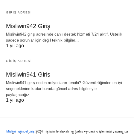
GIRIŞ ADRESI
Misliwin942 Giriş
Misliwin942 giriş adresinde canlı destek hizmeti 7/24 aktif. Üstelik
sadece sorunlar için değil teknik bilgiler…
1 yıl ago
GIRIŞ ADRESI
Misliwin941 Giriş
Misliwin941 giriş neden milyonların tercihi? Güvenilirliğinden en iyi
seçeneklerine kadar burada güncel adres bilgileriyle
paylaşacağız……
1 yıl ago
Misliwin güncel giriş
2024 misliwin ile alakalı her bahis ve casino işleminizi yapmanızı