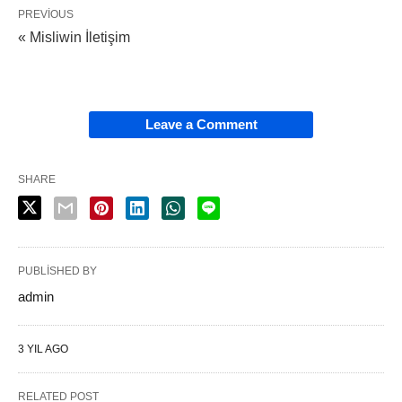
PREVIOUS
« Misliwin İletişim
Leave a Comment
SHARE
PUBLISHED BY
admin
3 YIL AGO
RELATED POST