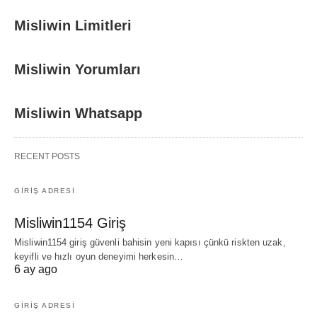
Misliwin Limitleri
Misliwin Yorumları
Misliwin Whatsapp
RECENT POSTS
GIRIŞ ADRESI
Misliwin1154 Giriş
Misliwin1154 giriş güvenli bahisin yeni kapısı çünkü riskten uzak,
keyifli ve hızlı oyun deneyimi herkesin…
6 ay ago
GIRIŞ ADRESI