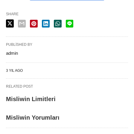
SHARE
PUBLISHED BY
admin
3 YIL AGO
RELATED POST
Misliwin Limitleri
Misliwin Yorumları