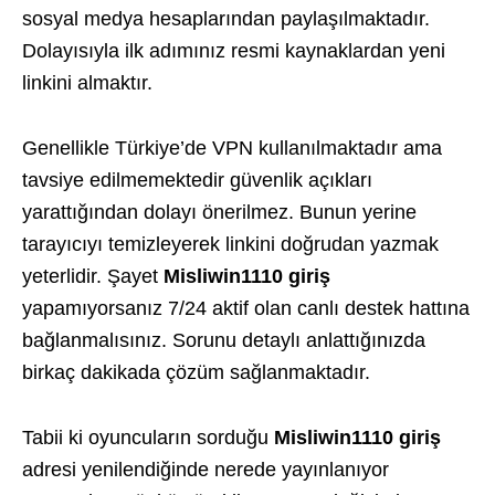
sosyal medya hesaplarından paylaşılmaktadır.
Dolayısıyla ilk adımınız resmi kaynaklardan yeni
linkini almaktır.
Genellikle Türkiye’de VPN kullanılmaktadır ama
tavsiye edilmemektedir güvenlik açıkları
yarattığından dolayı önerilmez. Bunun yerine
tarayıcıyı temizleyerek linkini doğrudan yazmak
yeterlidir. Şayet
Misliwin1110 giriş
yapamıyorsanız 7/24 aktif olan canlı destek hattına
bağlanmalısınız. Sorunu detaylı anlattığınızda
birkaç dakikada çözüm sağlanmaktadır.
Tabii ki oyuncuların sorduğu
Misliwin1110 giriş
adresi yenilendiğinde nerede yayınlanıyor