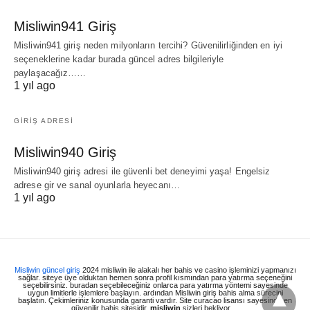
Misliwin941 Giriş
Misliwin941 giriş neden milyonların tercihi? Güvenilirliğinden en iyi
seçeneklerine kadar burada güncel adres bilgileriyle
paylaşacağız……
1 yıl ago
GIRIŞ ADRESI
Misliwin940 Giriş
Misliwin940 giriş adresi ile güvenli bet deneyimi yaşa! Engelsiz
adrese gir ve sanal oyunlarla heyecanı…
1 yıl ago
Misliwin güncel giriş
2024 misliwin ile alakalı her bahis ve casino işleminizi yapmanızı
sağlar. siteye üye olduktan hemen sonra profil kısmından para yatırma seçeneğini
seçebilirsiniz. buradan seçebileceğiniz onlarca para yatırma yöntemi sayesinde
uygun limitlerle işlemlere başlayın. ardından Misliwin giriş bahis alma sürecini
başlatın. Çekimleriniz konusunda garanti vardır. Site curacao lisansı sayesinde en
güvenilir bahis sitesidir.
misliwin
sizleri bekliyor.