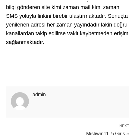
bilgi gönderen site kimi zaman mail kimi zaman
SMS yoluyla linkini birebir ulaştırmaktadır. Sonuçta
yenilenen adresi her zaman yayındadır lakin doğru
kanallardan takip edilirse vakit kaybetmeden erişim
sağlanmaktadır.
admin
NEXT
Misliwin1115 Giriş »