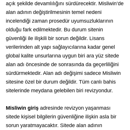
açık şekilde devamlılığını sürdürecektir. Misliwin’de
alan adının değiştirilmesinin temel nedeni
incelendiği zaman prosedür uyumsuzluklarının
olduğu fark edilmektedir. Bu durum sitenin
güvenliği ile ilişkili bir sorun değildir. Lisans
verilerinden alt yapı sağlayıcılarına kadar genel
global kalite unsurlarına uygun biri ara yüz sitede
alan adı öncesinde de sonrasında da geçerliliğini
sürdürmektedir. Alan adı değişimi sadece Misliwin
sitesine özel bir durum değildir. Tüm canlı bahis
sitelerinde meydana gelebilen biri revizyondur.
Misliwin giriş
adresinde revizyon yaşanması
sitede kişisel bilgilerin güvenliğine ilişkin asla bir
sorun yaratmayacaktır. Sitede alan adının