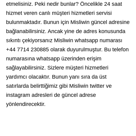
etmelisiniz. Peki nedir bunlar? Öncelikle 24 saat
hizmet veren canlı müşteri hizmetleri servisi
bulunmaktadır. Bunun için Misliwin güncel adresine
bağlanabilirsiniz. Ancak yine de adres konusunda
sıkıntı çekiyorsanız Misliwin whatsapp numarası
+44 7714 230885 olarak duyurulmuştur. Bu telefon
numarasına whatsapp üzerinden erişim
sağlayabilirsiniz. Sizlere müşteri hizmetleri
yardımcı olacaktır. Bunun yanı sıra da üst
satırlarda belirttiğimiz gibi Misliwin twitter ve
instagram adresleri de güncel adrese
yönlendirecektir.