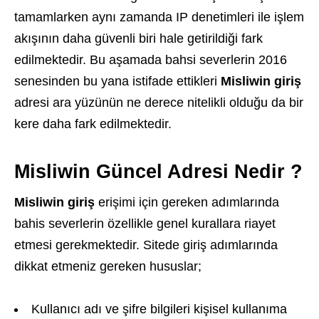
tamamlarken aynı zamanda IP denetimleri ile işlem
akışının daha güvenli biri hale getirildiği fark
edilmektedir. Bu aşamada bahsi severlerin 2016
senesinden bu yana istifade ettikleri
Misliwin giriş
adresi ara yüzünün ne derece nitelikli olduğu da bir
kere daha fark edilmektedir.
Misliwin Güncel Adresi Nedir ?
Misliwin giriş
erişimi için gereken adımlarında
bahis severlerin özellikle genel kurallara riayet
etmesi gerekmektedir. Sitede giriş adımlarında
dikkat etmeniz gereken hususlar;
Kullanıcı adı ve şifre bilgileri kişisel kullanıma