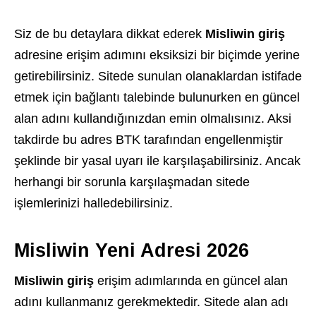
Siz de bu detaylara dikkat ederek
Misliwin giriş
adresine erişim adımını eksiksizi bir biçimde yerine
getirebilirsiniz. Sitede sunulan olanaklardan istifade
etmek için bağlantı talebinde bulunurken en güncel
alan adını kullandığınızdan emin olmalısınız. Aksi
takdirde bu adres BTK tarafından engellenmiştir
şeklinde bir yasal uyarı ile karşılaşabilirsiniz. Ancak
herhangi bir sorunla karşılaşmadan sitede
işlemlerinizi halledebilirsiniz.
Misliwin Yeni Adresi 2026
Misliwin giriş
erişim adımlarında en güncel alan
adını kullanmanız gerekmektedir. Sitede alan adı