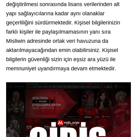
değiştirilmesi sonrasında lisans verilerinden alt
yapı sağlayıcılarına kadar aynı olanaklar
geçerliliğini sürdürmektedir. Kişisel bilgilerinizin
farklı kişiler ile paylaşılmamasının yanı sıra
Misliwin adresinde ortak veri havuzuna da
aktarılmayacağından emin olabilirsiniz. Kişisel
bilgilerin güvenliği sizin için eşsiz ara yüzü ile
memnuniyet uyandırmaya devam etmektedir.