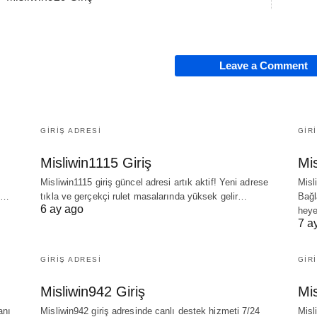
Leave a Comment
GIRIŞ ADRESI
GIR
Misliwin1115 Giriş
Mis
Misliwin1115 giriş güncel adresi artık aktif! Yeni adrese
Misl
in…
tıkla ve gerçekçi rulet masalarında yüksek gelir…
Bağl
6 ay ago
heye
7 a
GIRIŞ ADRESI
GIR
Misliwin942 Giriş
Mis
anı
Misliwin942 giriş adresinde canlı destek hizmeti 7/24
Misl