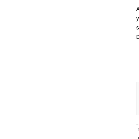
A
y
s
D