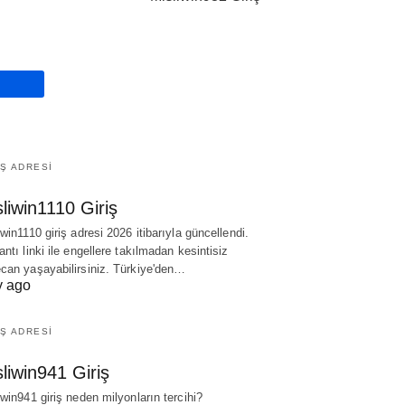
IŞ ADRESI
liwin1110 Giriş
iwin1110 giriş adresi 2026 itibarıyla güncellendi.
antı linki ile engellere takılmadan kesintisiz
can yaşayabilirsiniz. Türkiye'den…
y ago
IŞ ADRESI
liwin941 Giriş
iwin941 giriş neden milyonların tercihi?