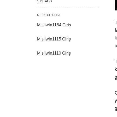
1 YIL AGO
RELATED POST
T
Misliwin1154 Giriş
M
k
Misliwin1115 Giriş
u
Misliwin1110 Giriş
T
k
g
Ç
y
g