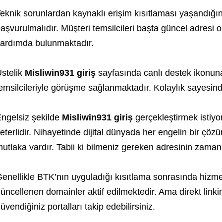
eknik sorunlardan kaynaklı erişim kısıtlaması yaşandığın
aşvurulmalıdır. Müşteri temsilcileri başta güncel adresi 
ardımda bulunmaktadır.
stelik
Misliwin931 giriş
sayfasında canlı destek ikonuna
emsilcileriyle görüşme sağlanmaktadır. Kolaylık sayesin
ngelsiz şekilde
Misliwin931 giriş
gerçekleştirmek istiyo
eterlidir. Nihayetinde dijital dünyada her engelin bir çözü
utlaka vardır. Tabii ki bilmeniz gereken adresinin zaman
enellikle BTK’nın uyguladığı kısıtlama sonrasında hizm
üncellenen domainler aktif edilmektedir. Ama direkt linki
üvendiğiniz portalları takip edebilirsiniz.