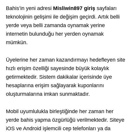
Bahis’in yeni adresi
Misliwin897 giriş
sayfaları
teknolojinin gelişimi ile değişim geçirdi. Artık belli
yerde veya belli zamanda oynamak yerine
internetin bulunduğu her yerden oynamak
mümkün.
Üyelerine her zaman kazandırmayı hedefleyen site
hızlı erişim özelliği sayesinde büyük kolaylık
getirmektedir. Sistem dakikalar içerisinde üye
hesaplarına erişim sağlayarak kuponlarını
oluşturmalarına imkan sunmaktadır.
Mobil uyumlulukla birleştiğinde her zaman her
yerde bahis yapma özgürlüğü verilmektedir. Siteye
iOS ve Android işlemcili cep telefonları ya da