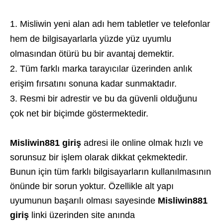
Misliwin yeni alan adı hem tabletler ve telefonlar
hem de bilgisayarlarla yüzde yüz uyumlu
olmasından ötürü bu bir avantaj demektir.
Tüm farklı marka tarayıcılar üzerinden anlık
erişim fırsatını sonuna kadar sunmaktadır.
Resmi bir adrestir ve bu da güvenli olduğunu
çok net bir biçimde göstermektedir.
Misliwin881 giriş
adresi ile online olmak hızlı ve
sorunsuz bir işlem olarak dikkat çekmektedir.
Bunun için tüm farklı bilgisayarların kullanılmasının
önünde bir sorun yoktur. Özellikle alt yapı
uyumunun başarılı olması sayesinde
Misliwin881
giriş
linki üzerinden site anında