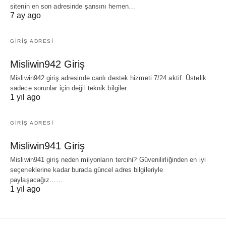
sitenin en son adresinde şansını hemen…
7 ay ago
GIRIŞ ADRESI
Misliwin942 Giriş
Misliwin942 giriş adresinde canlı destek hizmeti 7/24 aktif. Üstelik
sadece sorunlar için değil teknik bilgiler…
1 yıl ago
GIRIŞ ADRESI
Misliwin941 Giriş
Misliwin941 giriş neden milyonların tercihi? Güvenilirliğinden en iyi
seçeneklerine kadar burada güncel adres bilgileriyle
paylaşacağız……
1 yıl ago